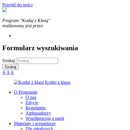
Przejdź do treści
Program "Koduj z Klasą"
realizowany jest przez:
Formularz wyszukiwania
Szukaj
A
A
A
O Programie
O nas
Edycje
Regulamin
Ambasadorzy
Współpracują z nami
Materiały i scenariusze
Dla młodszych