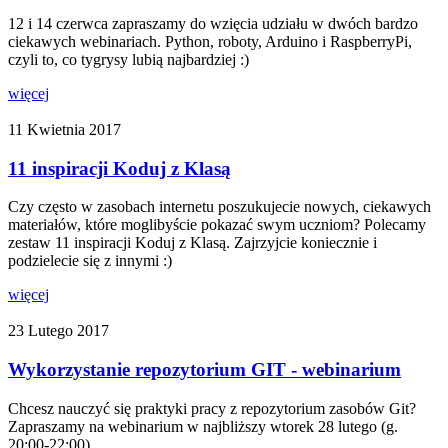
12 i 14 czerwca zapraszamy do wzięcia udziału w dwóch bardzo
ciekawych webinariach. Python, roboty, Arduino i RaspberryPi,
czyli to, co tygrysy lubią najbardziej :)
więcej
11 Kwietnia 2017
11 inspiracji Koduj z Klasą
Czy często w zasobach internetu poszukujecie nowych, ciekawych
materiałów, które moglibyście pokazać swym uczniom? Polecamy
zestaw 11 inspiracji Koduj z Klasą. Zajrzyjcie koniecznie i
podzielecie się z innymi :)
więcej
23 Lutego 2017
Wykorzystanie repozytorium GIT - webinarium
Chcesz nauczyć się praktyki pracy z repozytorium zasobów Git?
Zapraszamy na webinarium w najbliższy wtorek 28 lutego (g.
20:00-22:00)