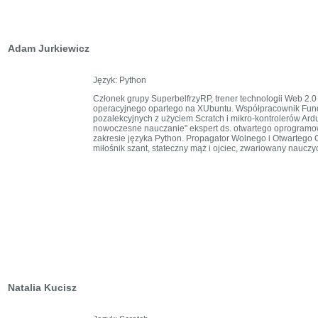
Adam Jurkiewicz
Język: Python
Członek grupy SuperbelfrzyRP, trener technologii Web 2
operacyjnego opartego na XUbuntu. Współpracownik Funda
pozalekcyjnych z użyciem Scratch i mikro-kontrolerów Ar
nowoczesne nauczanie" ekspert ds. otwartego oprogramowa
zakresie języka Python. Propagator Wolnego i Otwartego
miłośnik szant, stateczny mąż i ojciec, zwariowany nauczyc
Natalia Kucisz