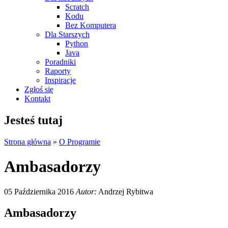
Scratch
Kodu
Bez Komputera
Dla Starszych
Python
Java
Poradniki
Raporty
Inspiracje
Zgłoś się
Kontakt
Jesteś tutaj
Strona główna
»
O Programie
Ambasadorzy
05 Października 2016
Autor:
Andrzej Rybitwa
Ambasadorzy