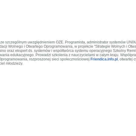
.0 ze szczególnym uwzględnieniem OZE. Programista, administrator systemów UNI
cji Wolnego i Otwartego Oprogramowania, w projekcie "Strategie Wolnych i Otwar
duino oraz ekspert ds. systemów i współtwórca systemu operacyjnego Szkolny Re
nia edukacyjnego. Prowadzi szkolenia z nauczycielami w całym kraju. Współprac
 Oprogramowania, rozproszonej sieci społecznościowej
Friendica.info.pl
, otwartej
iel młodzieży.