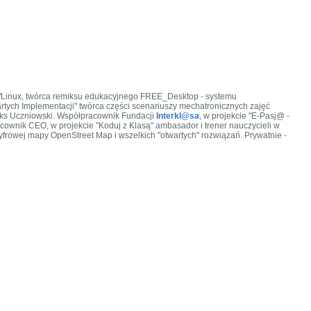
X/Linux, twórca remiksu edukacyjnego FREE_Desktop - systemu
tych Implementacji" twórca części scenariuszy mechatronicznych zajęć
miks Uczniowski. Współpracownik Fundacji
Interkl@sa
, w projekcie "E-Pasj@ -
ownik CEO, w projekcie "Koduj z Klasą" ambasador i trener nauczycieli w
 cyfrowej mapy OpenStreet Map i wszelkich "otwartych" rozwiązań. Prywatnie -