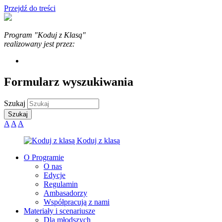
Przejdź do treści
Program "Koduj z Klasą"
realizowany jest przez:
Formularz wyszukiwania
Szukaj
A
A
A
O Programie
O nas
Edycje
Regulamin
Ambasadorzy
Współpracują z nami
Materiały i scenariusze
Dla młodszych