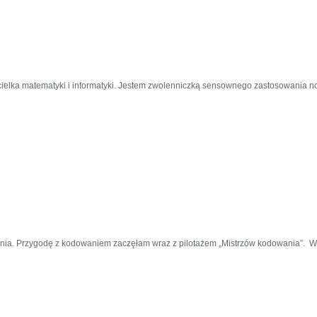
ielka matematyki i informatyki. Jestem zwolenniczką sensownego zastosowania no
a. Przygodę z kodowaniem zaczęłam wraz z pilotażem „Mistrzów kodowania”. W Sc