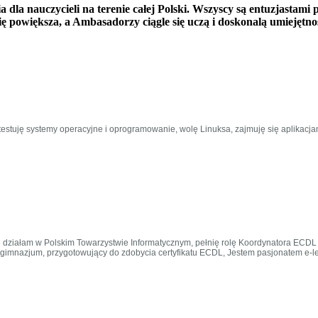
dla nauczycieli na terenie całej Polski. Wszyscy są entuzjastami
 powiększa, a Ambasadorzy ciągle się uczą i doskonalą umiejętnoś
estuję systemy operacyjne i oprogramowanie, wolę Linuksa, zajmuję się aplikacjam
 działam w Polskim Towarzystwie Informatycznym, pełnię rolę Koordynatora ECDL 
1-3 gimnazjum, przygotowujący do zdobycia certyfikatu ECDL, Jestem pasjonatem 