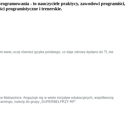
 programowania - to nauczyciele praktycy, zawodowi programiści,
ci programistyczne i trenerskie.
i www, uczę również języka polskiego, co daje zdrowy dystans do TI, nie
w Małopolsce. Angażuje się w wiele inicjatyw edukacyjnych, współtworzę
e-learningu, należę do grupy „SUPERBELFRZY RP”.