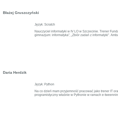
Błażej Gruszczyński
Język: Scratch
Nauczyciel informatyki w IV LO w Szczecinie. Trener Funda
gimnazjum: informatyka”, „Zbiór zadań z informatyki”. 
Daria Herdzik
Język: Python
Na co dzień mam przyjemność pracować jako trener IT ora
programistyczny właśnie w Pythonie w ramach e-tweenningu