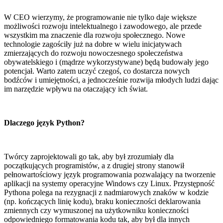
W CEO wierzymy, że programowanie nie tylko daje większe
możliwości rozwoju intelektualnego i zawodowego, ale przede
wszystkim ma znaczenie dla rozwoju społecznego. Nowe
technologie zagościły już na dobre w wielu inicjatywach
zmierzających do rozwoju nowoczesnego społeczeństwa
obywatelskiego i (mądrze wykorzystywane) będą budowały jego
potencjał. Warto zatem uczyć czegoś, co dostarcza nowych
bodźców i umiejętności, a jednocześnie rozwija młodych ludzi dając
im narzędzie wpływu na otaczający ich świat.
Dlaczego język Python?
Twórcy zaprojektowali go tak, aby był zrozumiały dla
początkujących programistów, a z drugiej strony stanowił
pełnowartościowy język programowania pozwalający na tworzenie
aplikacji na systemy operacyjne Windows czy Linux. Przystępność
Pythona polega na rezygnacji z nadmiarowych znaków w kodzie
(np. kończących linię kodu), braku konieczności deklarowania
zmiennych czy wymuszonej na użytkowniku konieczności
odpowiedniego formatowania kodu tak, aby był dla innych