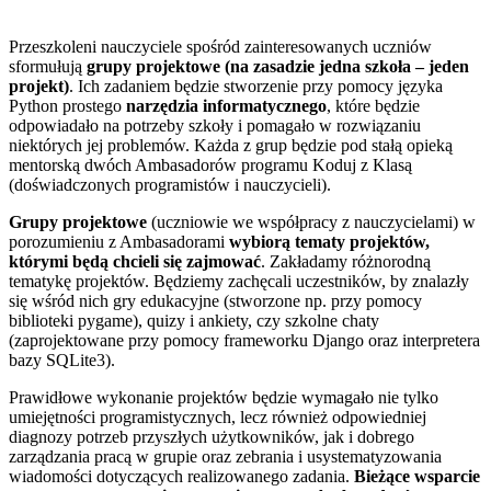
Przeszkoleni nauczyciele spośród zainteresowanych uczniów
sformułują
grupy projektowe (na zasadzie jedna szkoła – jeden
projekt)
. Ich zadaniem będzie stworzenie przy pomocy języka
Python prostego
narzędzia informatycznego
, które będzie
odpowiadało na potrzeby szkoły i pomagało w rozwiązaniu
niektórych jej problemów. Każda z grup będzie pod stałą opieką
mentorską dwóch Ambasadorów programu Koduj z Klasą
(doświadczonych programistów i nauczycieli).
Grupy projektowe
(uczniowie we współpracy z nauczycielami) w
porozumieniu z Ambasadorami
wybiorą tematy projektów,
którymi będą chcieli się zajmować
. Zakładamy różnorodną
tematykę projektów. Będziemy zachęcali uczestników, by znalazły
się wśród nich gry edukacyjne (stworzone np. przy pomocy
biblioteki pygame), quizy i ankiety, czy szkolne chaty
(zaprojektowane przy pomocy frameworku Django oraz interpretera
bazy SQLite3).
Prawidłowe wykonanie projektów będzie wymagało nie tylko
umiejętności programistycznych, lecz również odpowiedniej
diagnozy potrzeb przyszłych użytkowników, jak i dobrego
zarządzania pracą w grupie oraz zebrania i usystematyzowania
wiadomości dotyczących realizowanego zadania.
Bieżące wsparcie