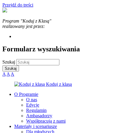
Przejdź do treści
Program "Koduj z Klasą"
realizowany jest przez:
Formularz wyszukiwania
Szukaj
A
A
A
O Programie
O nas
Edycje
Regulamin
Ambasadorzy
Współpracują z nami
Materiały i scenariusze
Dla młodszych