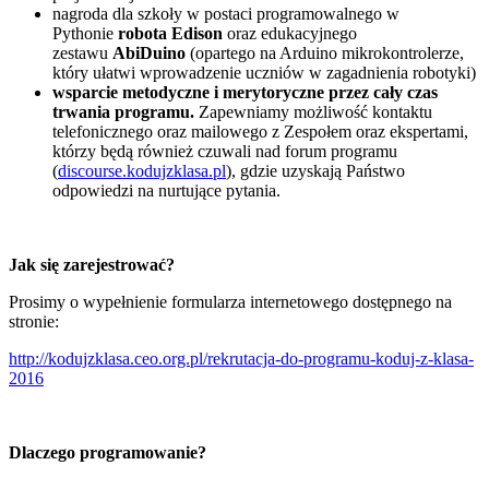
nagroda dla szkoły w postaci programowalnego w
Pythonie
robota Edison
oraz edukacyjnego
zestawu
AbiDuino
(opartego na Arduino mikrokontrolerze,
który ułatwi wprowadzenie uczniów w zagadnienia robotyki)
wsparcie metodyczne i merytoryczne przez cały czas
trwania programu.
Zapewniamy możliwość kontaktu
telefonicznego oraz mailowego z Zespołem oraz ekspertami,
którzy będą również czuwali nad forum programu
(
discourse.kodujzklasa.pl
), gdzie uzyskają Państwo
odpowiedzi na nurtujące pytania.
Jak się zarejestrować?
Prosimy o wypełnienie formularza internetowego dostępnego na
stronie:
http://kodujzklasa.ceo.org.pl/rekrutacja-do-programu-koduj-z-klasa-
2016
Dlaczego programowanie?