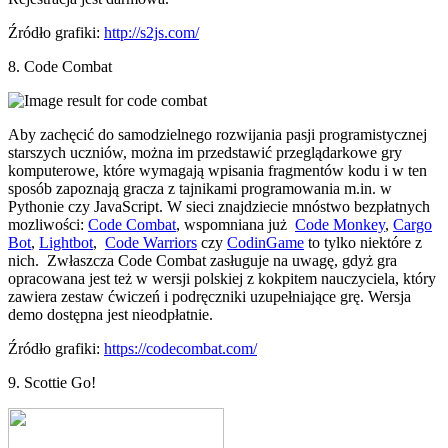
Źródło grafiki:
http://s2js.com/
8. Code Combat
Aby zachęcić do samodzielnego rozwijania pasji programistycznej
starszych uczniów, można im przedstawić przeglądarkowe gry
komputerowe, które wymagają wpisania fragmentów kodu i w ten
sposób zapoznają gracza z tajnikami programowania m.in. w
Pythonie czy JavaScript. W sieci znajdziecie mnóstwo bezpłatnych
mozliwości:
Code Combat
, wspomniana już
Code Monkey
,
Cargo
Bot
,
Lightbot
,
Code Warriors
czy
CodinGame
to tylko niektóre z
nich. Zwłaszcza Code Combat zasługuje na uwagę, gdyż gra
opracowana jest też w wersji polskiej z kokpitem nauczyciela, który
zawiera zestaw ćwiczeń i podręczniki uzupełniające grę. Wersja
demo dostępna jest nieodpłatnie.
Źródło grafiki:
https://codecombat.com/
9. Scottie Go!