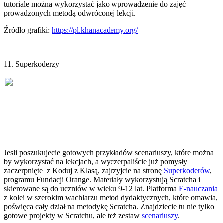
tutoriale można wykorzystać jako wprowadzenie do zajęć
prowadzonych metodą odwróconej lekcji.
Źródło grafiki:
https://pl.khanacademy.org/
11. Superkoderzy
Jesli poszukujecie gotowych przykładów scenariuszy, które można
by wykorzystać na lekcjach, a wyczerpaliście już pomysły
zaczerpnięte z Koduj z Klasą, zajrzyjcie na stronę
Superkoderów
,
programu Fundacji Orange. Materiały wykorzystują Scratcha i
skierowane są do uczniów w wieku 9-12 lat. Platforma
E-nauczania
z kolei w szerokim wachlarzu metod dydaktycznych, które omawia,
poświęca cały dział na metodykę Scratcha. Znajdziecie tu nie tylko
gotowe projekty w Scratchu, ale też zestaw
scenariuszy
.