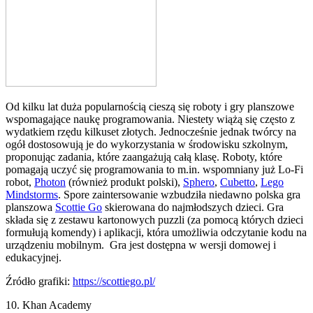
Od kilku lat duża popularnością cieszą się roboty i gry planszowe
wspomagające naukę programowania. Niestety wiążą się często z
wydatkiem rzędu kilkuset złotych. Jednocześnie jednak twórcy na
ogół dostosowują je do wykorzystania w środowisku szkolnym,
proponując zadania, które zaangażują całą klasę. Roboty, które
pomagają uczyć się programowania to m.in. wspomniany już Lo-Fi
robot,
Photon
(również produkt polski),
Sphero
,
Cubetto
,
Lego
Mindstorms
. Spore zaintersowanie wzbudziła niedawno polska gra
planszowa
Scottie Go
skierowana do najmłodszych dzieci. Gra
składa się z zestawu kartonowych puzzli (za pomocą których dzieci
formułują komendy) i aplikacji, która umożliwia odczytanie kodu na
urządzeniu mobilnym. Gra jest dostępna w wersji domowej i
edukacyjnej.
Źródło grafiki:
https://scottiego.pl/
10. Khan Academy