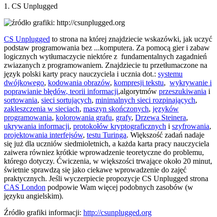
1. CS Unplugged
CS Unplugged
to strona na której znajdziecie wskazówki, jak uczyć
podstaw programowania bez ...komputera. Za pomocą gier i zabaw
logicznych wytłumaczycie niektóre z fundamentalnych zagadnień
zwiazanych z programowaniem. Znajdziecie tu przetłumaczone na
język polski karty pracy nauczyciela i ucznia dot.:
systemu
dwójkowego
,
kodowania obrazów
,
kompresji tekstu
,
wykrywanie i
poprawianie błędów
, teorii informacji
,algorytmów
przeszukiwania
i
sortowania
,
sieci sortujących
,
minimalnych sieci rozpinających
,
zakleszczenia w sieciach
,
maszyn skończonych
,
języków
programowania
,
kolorowania grafu
,
grafy
,
Drzewa Steinera
,
ukrywania informacji
,
protokołów kryptograficznych
i
szyfrowania
,
projektowania interfejsów
,
testu Turinga
. Większość zadań nadaje
się już dla uczniów siedmioletnich, a każda karta pracy nauczyciela
zaiwera równiez krótkie wprowadzenie teoretyczne do problemu,
którego dotyczy. Ćwiczenia, w większości trwające około 20 minut,
świetnie sprawdzą się jako ciekawe wprowadzenie do zajęć
praktycznych. Jeśli wyczerpiecie propozycje CS Unplugged strona
CAS London
podpowie Wam więcej podobnych zasobów (w
języku angielskim).
Źródło grafiki informacji:
http://csunplugged.org