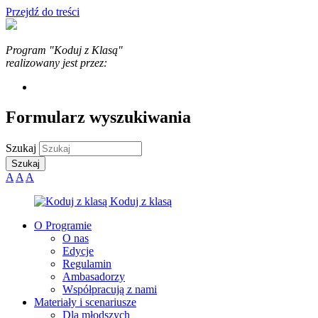
Przejdź do treści
Program "Koduj z Klasą"
realizowany jest przez:
Formularz wyszukiwania
Szukaj
A
A
A
O Programie
O nas
Edycje
Regulamin
Ambasadorzy
Współpracują z nami
Materiały i scenariusze
Dla młodszych