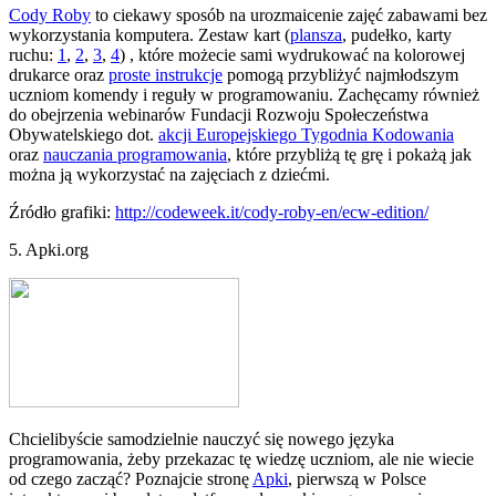
Cody Roby
to ciekawy sposób na urozmaicenie zajęć zabawami bez
wykorzystania komputera. Zestaw kart (
plansza
, pudełko, karty
ruchu:
1
,
2
,
3
,
4
) , które możecie sami wydrukować na kolorowej
drukarce oraz
proste instrukcje
pomogą przybliżyć najmłodszym
uczniom komendy i reguły w programowaniu. Zachęcamy również
do obejrzenia webinarów Fundacji Rozwoju Społeczeństwa
Obywatelskiego dot.
akcji Europejskiego Tygodnia Kodowania
oraz
nauczania programowania
, które przybliżą tę grę i pokażą jak
można ją wykorzystać na zajęciach z dziećmi.
Źródło grafiki:
http://codeweek.it/cody-roby-en/ecw-edition/
5. Apki.org
Chcielibyście samodzielnie nauczyć się nowego języka
programowania, żeby przekazac tę wiedzę uczniom, ale nie wiecie
od czego zacząć? Poznajcie stronę
Apki
, pierwszą w Polsce