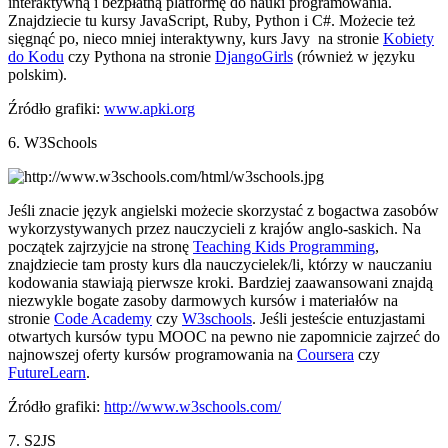
interaktywną i bezpłatną platformę do nauki programowania.
Znajdziecie tu kursy JavaScript, Ruby, Python i C#. Możecie też
sięgnąć po, nieco mniej interaktywny, kurs Javy na stronie
Kobiety
do Kodu
czy Pythona na stronie
DjangoGirls
(również w języku
polskim).
Źródło grafiki:
www.apki.org
6. W3Schools
Jeśli znacie język angielski możecie skorzystać z bogactwa zasobów
wykorzystywanych przez nauczycieli z krajów anglo-saskich. Na
początek zajrzyjcie na stronę
Teaching Kids Programming
,
znajdziecie tam prosty kurs dla nauczycielek/li, którzy w nauczaniu
kodowania stawiają pierwsze kroki. Bardziej zaawansowani znajdą
niezwykle bogate zasoby darmowych kursów i materiałów na
stronie
Code Academy
czy
W3schools
. Jeśli jesteście entuzjastami
otwartych kursów typu MOOC na pewno nie zapomnicie zajrzeć do
najnowszej oferty kursów programowania na
Coursera
czy
FutureLearn
.
Źródło grafiki:
http://www.w3schools.com/
7. S2JS