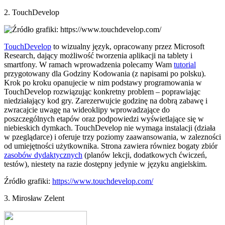
2. TouchDevelop
TouchDevelop
to wizualny język, opracowany przez Microsoft
Research, dający możliwość tworzenia aplikacji na tablety i
smartfony. W ramach wprowadzenia polecamy Wam
tutorial
przygotowany dla Godziny Kodowania (z napisami po polsku).
Krok po kroku opanujecie w nim podstawy programowania w
TouchDevelop rozwiązując konkretny problem – poprawiając
niedziałający kod gry. Zarezerwujcie godzinę na dobrą zabawę i
zwracajcie uwagę na wideoklipy wprowadzające do
poszczególnych etapów oraz podpowiedzi wyświetlające się w
niebieskich dymkach. TouchDevelop nie wymaga instalacji (działa
w pzeglądarce) i oferuje trzy poziomy zaawansowania, w zalezności
od umiejętności użytkownika. Strona zawiera równiez bogaty zbiór
zasobów dydaktycznych
(planów lekcji, dodatkowych ćwiczeń,
testów), niestety na razie dostępny jedynie w języku angielskim.
Źródło grafiki:
https://www.touchdevelop.com/
3. Mirosław Zelent