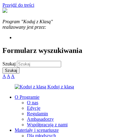
Przejdź do treści
Program "Koduj z Klasą"
realizowany jest przez:
Formularz wyszukiwania
Szukaj
A
A
A
O Programie
O nas
Edycje
Regulamin
Ambasadorzy
Współpracują z nami
Materiały i scenariusze
Dla młodszych