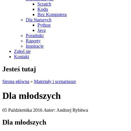
Scratch
Kodu
Bez Komputera
Dla Starszych
Python
Java
Poradniki
Raporty
Inspiracje
Zgłoś się
Kontakt
Jesteś tutaj
Strona główna
»
Materiały i scenariusze
Dla młodszych
05 Października 2016
Autor:
Andrzej Rybitwa
Dla młodszych