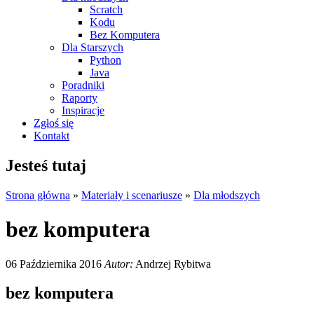
Scratch
Kodu
Bez Komputera
Dla Starszych
Python
Java
Poradniki
Raporty
Inspiracje
Zgłoś się
Kontakt
Jesteś tutaj
Strona główna
»
Materiały i scenariusze
»
Dla młodszych
bez komputera
06 Października 2016
Autor:
Andrzej Rybitwa
bez komputera