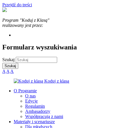
Przejdź do treści
Program "Koduj z Klasą"
realizowany jest przez:
Formularz wyszukiwania
Szukaj
A
A
A
O Programie
O nas
Edycje
Regulamin
Ambasadorzy
Współpracują z nami
Materiały i scenariusze
Dla młodszych