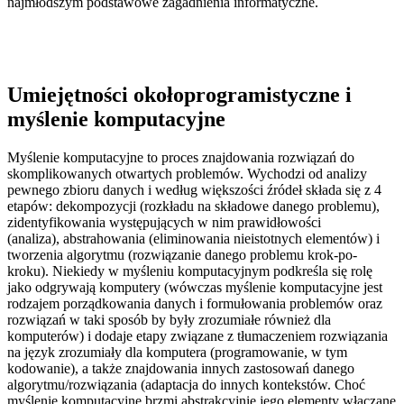
najmłodszym podstawowe zagadnienia informatyczne.
Umiejętności okołoprogramistyczne i
myślenie komputacyjne
Myślenie komputacyjne to proces znajdowania rozwiązań do
skomplikowanych otwartych problemów. Wychodzi od analizy
pewnego zbioru danych i według większości źródeł składa się z 4
etapów: dekompozycji (rozkładu na składowe danego problemu),
zidentyfikowania występujących w nim prawidłowości
(analiza), abstrahowania (eliminowania nieistotnych elementów) i
tworzenia algorytmu (rozwiązanie danego problemu krok-po-
kroku). Niekiedy w myśleniu komputacyjnym podkreśla się rolę
jako odgrywają komputery (wówczas myślenie komputacyjne jest
rodzajem porządkowania danych i formułowania problemów oraz
rozwiązań w taki sposób by były zrozumiałe również dla
komputerów) i dodaje etapy związane z tłumaczeniem rozwiązania
na język zrozumiały dla komputera (programowanie, w tym
kodowanie), a także znajdowania innych zastosowań danego
algorytmu/rozwiązania (adaptacja do innych kontekstów. Choć
myślenie komputacyjne brzmi abstrakcyjnie jego elementy włączane