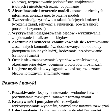
zbiorów), rozpoznawanie podobieństw, znajdywanie
istotnych i nieistotnych różnic, uogólnianie
Abstrahowanie i tworzenie modeli
- usuwanie zbędnych
informacji, upraszczanie, tworzenie modeli
Tworzenie algorytmów
- ustalanie kolejnych kroków i
tworzenie zasad, sekwencja, rekurencja (powtarzalność
procedur i czynności)
Wykrywanie i diagnozowanie błędów
- wyszukiwanie,
znajdowanie i analizowanie błędów
Zrozumiałe i skuteczne komunikowanie się
- formułowanie
zrozumiałych komunikatów, dostosowanych do odbiorcy
(komputera lub innych ludzi), kodowanie, przedstawianie
(symbole i znaki)
Ocenianie
- rozpoznawanie kryteriów wartościowania,
określanie priorytetów, ocenianie prototypów i rozwiązań
Logiczne myślenie
- wyciąganie wniosków, rozpoznawanie
błędów logicznych, argumentowanie
Postawy i nawyki
Poszukiwanie
- ksperymentowanie, swobodne i otwarte
poszukiwanie rozwiązań, zabawa z rozwiązaniami
Kreatywność i pomysłowość
- rozwijanie i
wykorzystywanie wyobraźni, wymyślanie nowych rozwiązań
Udoskonalanie
- krytyczne podejście do efektów swojej