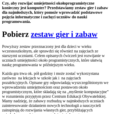
Czy, aby rozwijać umiejetności okołoprogramistyczne
konieczny jest komputer? Przedstawiamy zestaw gier i zabaw
dla najmłodszych, który pomoże wprowadzić podstawowe
pojęcia informatyczne i zachęci uczniów do nauki
programowania.
Pobierz
zestaw gier i zabaw
Powyższy zestaw przeznaczony jest dla dzieci w wieku
wczesnoszkolnym, ale sprawdzi się również na zajęciach ze
starszymi uczniami. Celem opisanych ćwiczeń jest rozwijanie w
uczniach umiejętności około programistycznych, które ułatwią
naukę programowania w późniejszym wieku.
Każda gra trwa ok. pół godziny i może zostać wykorzystana
zarówno na lekcjach w szkole jak i na zajęciach
pozalekcyjnych. Opisane gry odpowiadają wyszczególnionym we
wprowadzeniu umiejętnościom oraz postawom około
programistycznym, które składają się na „myślenie komputacyjne”
w rozumieniu przyjętym przez Centrum Edukacji Obywatelskiej.
Mamy nadzieję, że zabawy rozbudzą w najmłodszych uczniach
zainteresowanie działaniem nowych technologii a nauczycieli
zainspirują do rozwijania własnych gier, przybliżających