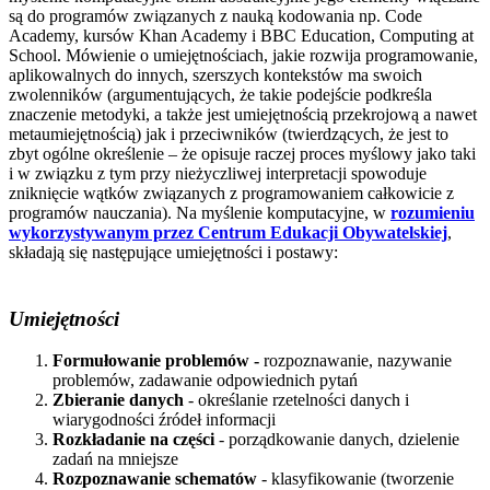
są do programów związanych z nauką kodowania np. Code
Academy, kursów Khan Academy i BBC Education, Computing at
School. Mówienie o umiejętnościach, jakie rozwija programowanie,
aplikowalnych do innych, szerszych kontekstów ma swoich
zwolenników (argumentujących, że takie podejście podkreśla
znaczenie metodyki, a także jest umiejętnością przekrojową a nawet
metaumiejętnością) jak i przeciwników (twierdzących, że jest to
zbyt ogólne określenie – że opisuje raczej proces myślowy jako taki
i w związku z tym przy nieżyczliwej interpretacji spowoduje
zniknięcie wątków związanych z programowaniem całkowicie z
programów nauczania). Na myślenie komputacyjne, w
rozumieniu
wykorzystywanym przez Centrum Edukacji Obywatelskiej
,
składają się następujące umiejętności i postawy:
Umiejętności
Formułowanie problemów -
rozpoznawanie, nazywanie
problemów, zadawanie odpowiednich pytań
Zbieranie danych
- określanie rzetelności danych i
wiarygodności źródeł informacji
Rozkładanie na części
- porządkowanie danych, dzielenie
zadań na mniejsze
Rozpoznawanie schematów
- klasyfikowanie (tworzenie