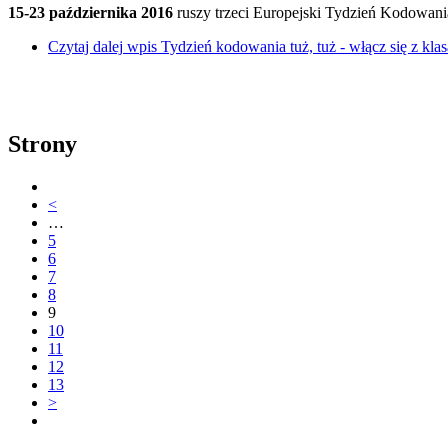
15-23 października 2016
ruszy trzeci Europejski Tydzień Kodowan
Czytaj dalej
wpis Tydzień kodowania tuż, tuż - włącz się z klas
Strony
<
…
5
6
7
8
9
10
11
12
13
>