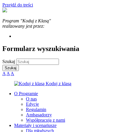
Przejdź do treści
Program "Koduj z Klasą"
realizowany jest przez:
Formularz wyszukiwania
Szukaj
A
A
A
O Programie
O nas
Edycje
Regulamin
Ambasadorzy
Współpracują z nami
Materiały i scenariusze
Dla młodszych