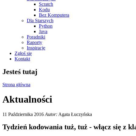
Scratch
Kodu
Bez Komputera
Dla Starszych
Python
Java
Poradniki
Raporty
Inspiracje
Zgłoś się
Kontakt
Jesteś tutaj
Strona główna
Aktualności
11 Października 2016
Autor:
Agata Łuczyńska
Tydzień kodowania tuż, tuż - włącz się z kl